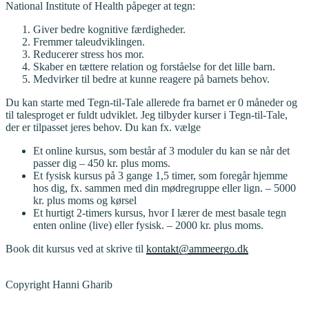
National Institute of Health påpeger at tegn:
Giver bedre kognitive færdigheder.
Fremmer taleudviklingen.
Reducerer stress hos mor.
Skaber en tættere relation og forståelse for det lille barn.
Medvirker til bedre at kunne reagere på barnets behov.
Du kan starte med Tegn-til-Tale allerede fra barnet er 0 måneder og
til talesproget er fuldt udviklet. Jeg tilbyder kurser i Tegn-til-Tale,
der er tilpasset jeres behov. Du kan fx. vælge
Et online kursus, som består af 3 moduler du kan se når det
passer dig – 450 kr. plus moms.
Et fysisk kursus på 3 gange 1,5 timer, som foregår hjemme
hos dig, fx. sammen med din mødregruppe eller lign. – 5000
kr. plus moms og kørsel
Et hurtigt 2-timers kursus, hvor I lærer de mest basale tegn
enten online (live) eller fysisk. – 2000 kr. plus moms.
Book dit kursus ved at skrive til
kontakt@ammeergo.dk
Copyright Hanni Gharib