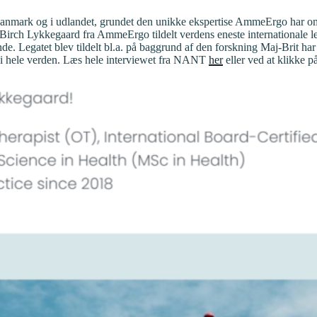
Danmark og i udlandet, grundet den unikke ekspertise AmmeErgo har om
irch Lykkegaard fra AmmeErgo tildelt verdens eneste internationale le
. Legatet blev tildelt bl.a. på baggrund af den forskning Maj-Brit ha
e i hele verden. Læs hele interviewet fra NANT
her
eller ved at klikke p