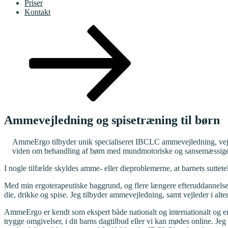
Priser
Kontakt
Rul
ned
til
indhold
Ammevejledning og spisetræning til børn
AmmeErgo tilbyder unik specialiseret IBCLC ammevejledning, vejled
viden om behandling af børn med mundmotoriske og sansemæssige
I nogle tilfælde skyldes amme- eller dieproblemerne, at barnets suttet
Med min ergoterapeutiske baggrund, og flere længere efteruddannelser
die, drikke og spise. Jeg tilbyder ammevejledning, samt vejleder i alte
AmmeErgo er kendt som ekspert både nationalt og internationalt og 
trygge omgivelser, i dit barns dagtilbud eller vi kan mødes online. Je