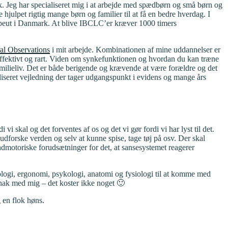
. Jeg har specialiseret mig i at arbejde med spædbørn og små børn og
julpet rigtig mange børn og familier til at få en bedre hverdag. I
rapeut i Danmark. At blive IBCLC’er kræver 1000 timers
l Observations
i mit arbejde. Kombinationen af mine uddannelser er
ve effektivt og rart. Viden om synkefunktionen og hvordan du kan træne
amilieliv. Det er både berigende og krævende at være forældre og det
liseret vejledning der tager udgangspunkt i evidens og mange års
vi skal og det forventes af os og det vi gør fordi vi har lyst til det.
, udforske verden og selv at kunne spise, tage tøj på osv. Der skal
mundmotoriske forudsætninger for det, at sansesystemet reagerer
rologi, ergonomi, psykologi, anatomi og fysiologi til at komme med
n snak med mig – det koster ikke noget 🙂
 en flok høns.