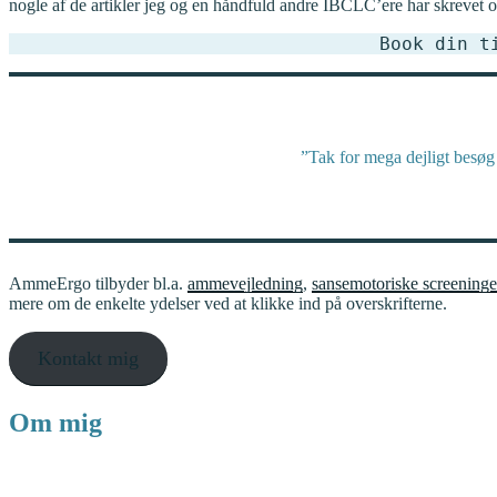
nogle af de artikler jeg og en håndfuld andre IBCLC’ere har skreve
Book din t
”Tak for mega dejligt besøg 
AmmeErgo tilbyder bl.a.
ammevejledning
,
sansemotoriske screeninge
mere om de enkelte ydelser ved at klikke ind på overskrifterne.
Kontakt mig
Om mig