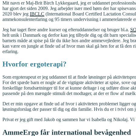
Mit navn er Maj-Brit Birch Lykkegaard, jeg er uddannet professionsb
har gjort det siden 2009. Jeg arbejder især med børn der har spisevans
2020 blev jeg
IBCLC
(International Board Certified Lactation Consu
ammekonsulenterfaring og 95 timers undervisning i ammerelaterede e
Jeg har taget flere andre kurser og efteruddannelser og bruger bl.a.
SO
helt unik i Danmark og derfor kan jeg tilbyde dig og dit barn specialis
barnets måde at spise på får du ikke hos andre ammevejledere. Jeg bræ
kan være en jungle at finde ud af hvor man skal gå hen for at få den 
erfaring.
Hvorfor ergoterapi?
Som ergoterapeut er jeg uddannet til at finde løsninger på aktivitetsprob
For det spæde barn er nogle af de vigtigste aktiviteter at spise, sove o
forskellige forudsætninger til for at kunne deltage i og udføre disse a
passende på den mængde stimuli det modtager, at der er flow af mælk 
Det er min opgave at finde ud af hvor i aktiviteten problemet ligger 
løsningsforslag der passer til dig og din familie. Hvis du er i tvivl om 
Privat er jeg gift med Jakob og sammen har vi Isabella og Nikolaj. Vi
AmmeErgo får international bevågenhed