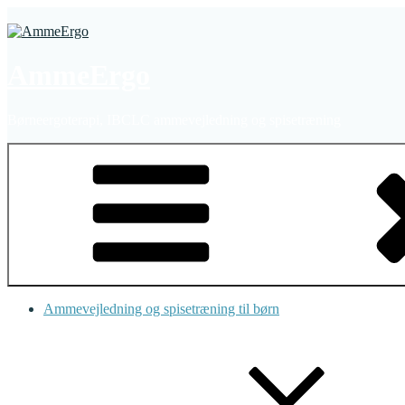
Videre
til
indhold
AmmeErgo
Børneergoterapi, IBCLC ammevejledning og spisetræning
Ammevejledning og spisetræning til børn