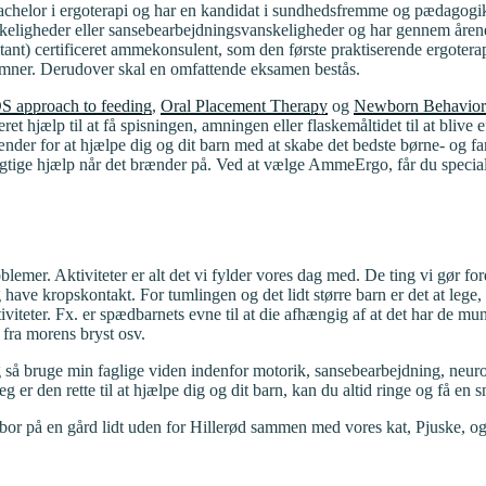
achelor i ergoterapi og har en kandidat i sundhedsfremme og pædagogik
keligheder eller sansebearbejdningsvanskeligheder og har gennem årene h
ltant) certificeret ammekonsulent, som den første praktiserende ergote
mner. Derudover skal en omfattende eksamen bestås.
S approach to feeding
,
Oral Placement Therapy
og
Newborn Behaviora
eret hjælp til at få spisningen, amningen eller flaskemåltidet til at bli
nder for at hjælpe dig og dit barn med at skabe det bedste børne- og f
rigtige hjælp når det brænder på. Ved at vælge AmmeErgo, får du specia
lemer. Aktiviteter er alt det vi fylder vores dag med. De ting vi gør fordi 
g have kropskontakt. For tumlingen og det lidt større barn er det at lege
ktiviteter. Fx. er spædbarnets evne til at die afhængig af at det har de 
fra morens bryst osv.
og så bruge min faglige viden indenfor motorik, sansebearbejdning, neu
jeg er den rette til at hjælpe dig og dit barn, kan du altid ringe og få e
 bor på en gård lidt uden for Hillerød sammen med vores kat, Pjuske, og