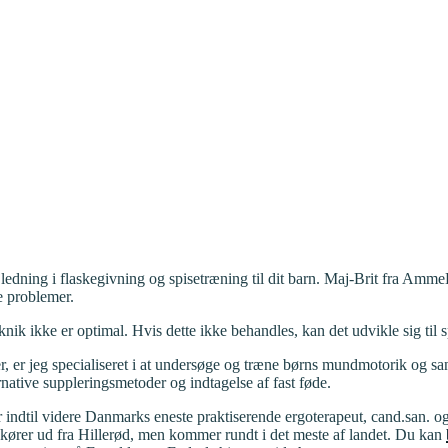
ning i flaskegivning og spisetræning til dit barn. Maj-Brit fra AmmeEr
 problemer.
eknik ikke er optimal. Hvis dette ikke behandles, kan det udvikle sig ti
, er jeg specialiseret i at undersøge og træne børns mundmotorik og sa
rnative suppleringsmetoder og indtagelse af fast føde.
er indtil videre Danmarks eneste praktiserende ergoterapeut, cand.san
g kører ud fra Hillerød, men kommer rundt i det meste af landet. Du kan