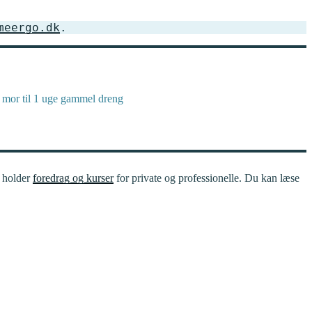
meergo.dk
. 
r, mor til 1 uge gammel dreng
t holder
foredrag og kurser
for private og professionelle. Du kan læse