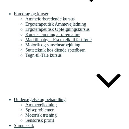
Foredrag og kurser
Ammeforberedende kursus
Ergoterapeutisk Ammevejledning
Ergoterapeutisk Opfølgningskursus
Kursus i amning af præmature
Mad til baby – Fra mælk til fast føde
Motorik og sansebearbejdning
Sutteteknik hos diende spædbørn
Tegn-til-Tale kursus
Undersøgelse og behandling
Ammevejledning
Spiseproblemer
Motorisk træning
Sensorisk profil
Stimulastik