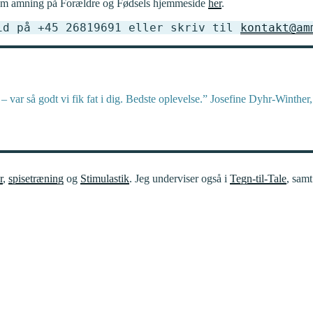
t om amning på Forældre og Fødsels hjemmeside
her
.
id på +45 26819691 eller skriv til 
kontakt@am
– var så godt vi fik fat i dig. Bedste oplevelse.” Josefine Dyhr-Winthe
r
,
spisetræning
og
Stimulastik
. Jeg underviser også i
Tegn-til-Tale
, sam